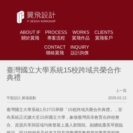
ABOUT IF
PROCESS
WORKS
CLIENTS
關於翼飛
專案流程
翼飛作品
翼飛客戶
CONTACT
INQUIRY
聯絡翼飛
設計詢價
臺灣國立大學系統15校跨域共榮合作
典禮
上一頁
平面設計,展場規劃
2026.02.12
臺灣國立大學系統1月27日舉辦「15校跨域共榮合作典禮」，宣
布系統正式擴大至15所國立大學，象徵臺灣高等教育在跨校整
合、資源共享與區域均衡發展上邁入新階段。副總統蕭美琴親臨
致詞，與15校校長及代表共同見證臺灣高教發展的重要里程碑。