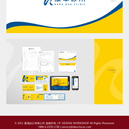
© 2011 翼飛設計有限公司 版權所有 | IF DESIGN WORKSHOP All Rights Reserved.
+886-4-2378-1738 |
service@idea-focus.com