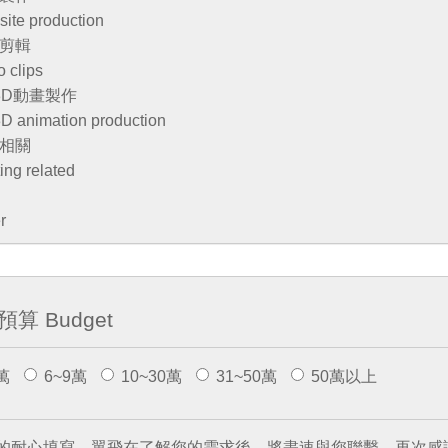
ite production
剪輯
o clips
/3D動畫製作
D animation production
相關
ting related
r
算 Budget
萬
6~9萬
10~30萬
31~50萬
50萬以上
的耐心填寫，翼飛在了解您的需求後，將盡速與您聯繫，再次感謝