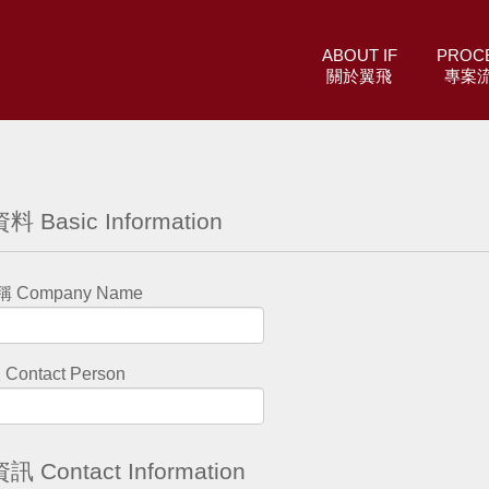
ABOUT IF
PROC
關於翼飛
專案
 Basic Information
 Company Name
ontact Person
 Contact Information