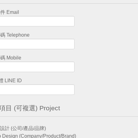
 Email
 Telephone
 Mobile
LINE ID
目 (可複選) Project
設計 (公司/產品/品牌)
 Design (Company/Product/Brand)