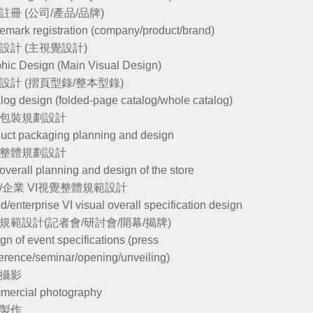
註冊 (公司/產品/品牌)
emark registration (company/product/brand)
設計 (主視覺設計)
hic Design (Main Visual Design)
設計 (摺頁型錄/整本型錄)
log design (folded-page catalog/whole catalog)
包裝規劃設計
uct packaging planning and design
整體規劃設計
overall planning and design of the store
/企業 VI視覺整體規範設計
d/enterprise VI visual overall specification design
規範設計(記者會/研討會/開幕/揭牌)
gn of event specifications (press
erence/seminar/opening/unveiling)
攝影
ercial photography
製作