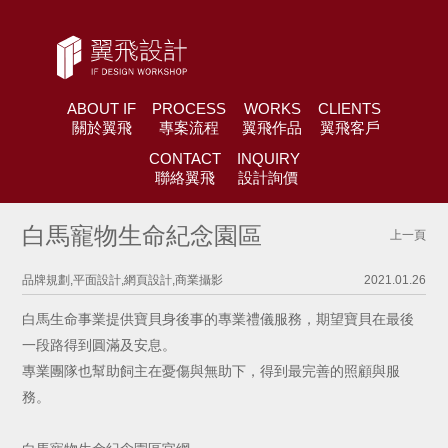
ABOUT IF
PROCESS
WORKS
CLIENTS
關於翼飛
專案流程
翼飛作品
翼飛客戶
CONTACT
INQUIRY
聯絡翼飛
設計詢價
白馬寵物生命紀念園區
上一頁
品牌規劃,平面設計,網頁設計,商業攝影
2021.01.26
白馬生命事業提供寶貝身後事的專業禮儀服務，期望寶貝在最後
一段路得到圓滿及安息。
專業團隊也幫助飼主在憂傷與無助下，得到最完善的照顧與服
務。