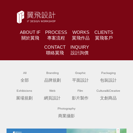
ABOUT IF
PROCESS
WORKS
CLIENTS
關於翼飛
專案流程
翼飛作品
翼飛客戶
CONTACT
INQUIRY
聯絡翼飛
設計詢價
All
Branding
Graphic
Packaging
全部
品牌規劃
平面設計
包裝設計
Exhibicions
Web
Film
Cultural&Creative
展場規劃
網頁設計
影片製作
文創商品
Photography
商業攝影